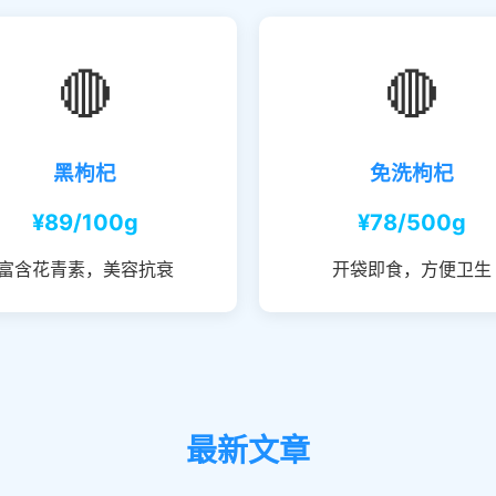
🔴
🔴
黑枸杞
免洗枸杞
¥89/100g
¥78/500g
富含花青素，美容抗衰
开袋即食，方便卫生
最新文章