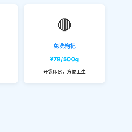
🔴
免洗枸杞
¥78/500g
开袋即食，方便卫生