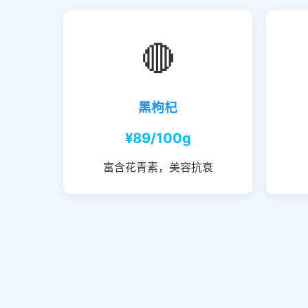
🔴
黑枸杞
¥89/100g
富含花青素，美容抗衰